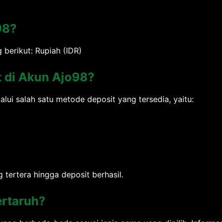
98?
berikut: Rupiah (IDR)
 di Akun Ajo98?
lui salah satu metode deposit yang tersedia, yaitu:
g tertera hingga deposit berhasil.
ertaruh?