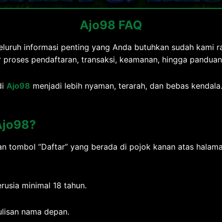
Ajo98 FAQ
seluruh informasi penting yang Anda butuhkan sudah kami 
roses pendaftaran, transaksi, keamanan, hingga panduan 
di
Ajo98
menjadi lebih nyaman, terarah, dan bebas kendala. J
Ajo98?
 tombol “Daftar” yang berada di pojok kanan atas halaman 
usia minimal 18 tahun.
ulisan nama depan.