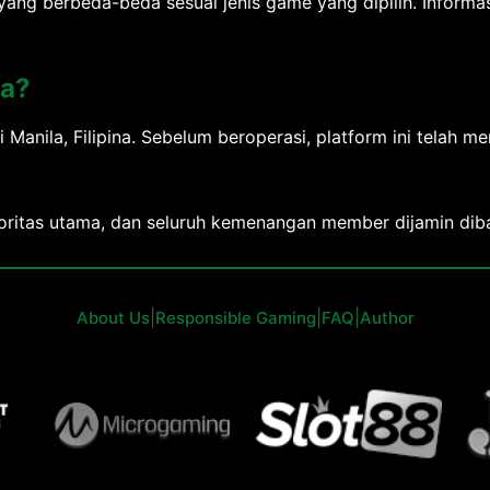
yang berbeda-beda sesuai jenis game yang dipilih. Informa
ya?
 Manila, Filipina. Sebelum beroperasi, platform ini telah m
ioritas utama, dan seluruh kemenangan member dijamin diba
|
|
|
About Us
Responsible Gaming
FAQ
Author