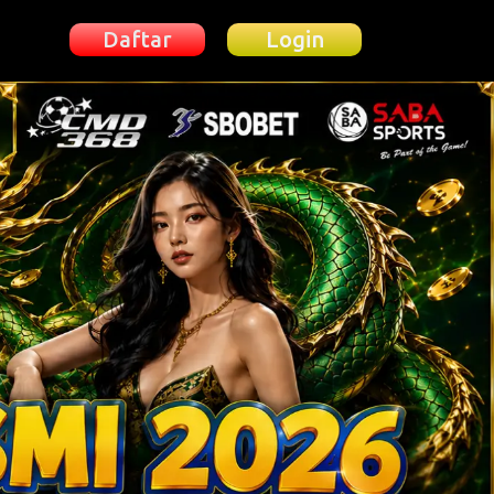
Daftar
Login